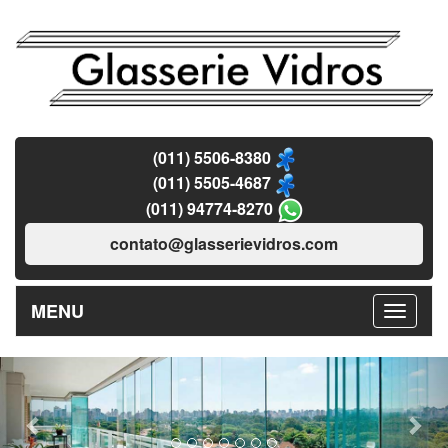
(011) 5506-8380
(011) 5505-4687
(011) 94774-8270
contato@glasserievidros.com
MENU
Previous
Nex